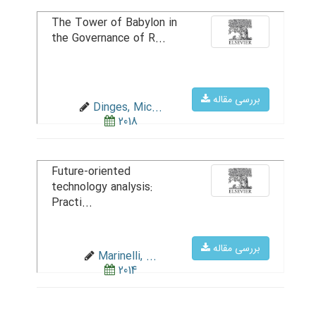
The Tower of Babylon in
the Governance of R...
بررسی مقاله
Dinges, Mic...
2018
Future-oriented
technology analysis:
Practi...
بررسی مقاله
Marinelli, ...
2014