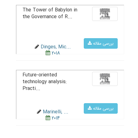
The Tower of Babylon in
the Governance of R...
بررسی مقاله
Dinges, Mic...
2018
Future-oriented
technology analysis:
Practi...
بررسی مقاله
Marinelli, ...
2014