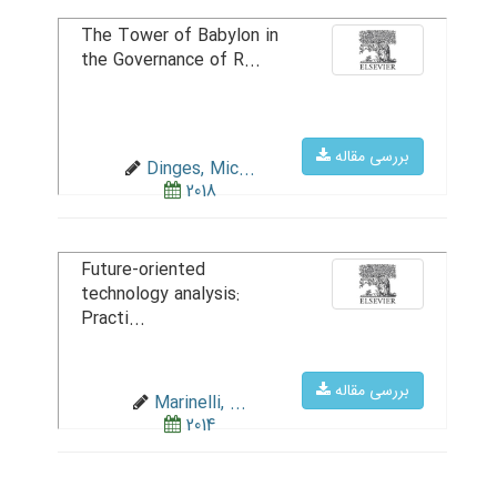
The Tower of Babylon in
the Governance of R...
بررسی مقاله
Dinges, Mic...
2018
Future-oriented
technology analysis:
Practi...
بررسی مقاله
Marinelli, ...
2014