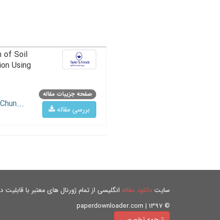
 of Soil
ion Using
صفحه جزییات مقاله
Chun...
بررسی مقاله
سایت
دانلود مقاله
انگلیسی از تمام ژورنال های معتبر با قابلیت دان
© paperdownloader.com | 1397
ترجمه تخصصی