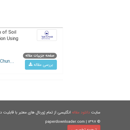
 of Soil
ion Using
صفحه جزییات مقاله
Chun...
بررسی مقاله
سایت
دانلود مقاله
انگلیسی از تمام ژورنال های معتبر با قابلیت دان
© paperdownloader.com | 1397
ترجمه تخصصی