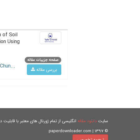
 of Soil
ion Using
صفحه جزییات مقاله
Chun...
بررسی مقاله
سایت
دانلود مقاله
انگلیسی از تمام ژورنال های معتبر با قابلیت دان
© paperdownloader.com | 1397
ترجمه تخصصی