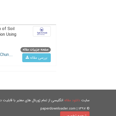
 of Soil
ion Using
صفحه جزییات مقاله
Chun...
بررسی مقاله
سایت
دانلود مقاله
انگلیسی از تمام ژورنال های معتبر با قابلیت دان
© paperdownloader.com | 1397
ترجمه تخصصی