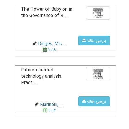
The Tower of Babylon in
the Governance of R...
بررسی مقاله
Dinges, Mic...
2018
Future-oriented
technology analysis:
Practi...
بررسی مقاله
Marinelli, ...
2014