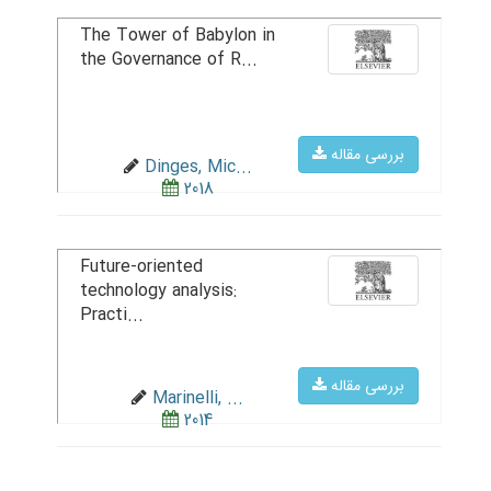
The Tower of Babylon in
the Governance of R...
بررسی مقاله
Dinges, Mic...
2018
Future-oriented
technology analysis:
Practi...
بررسی مقاله
Marinelli, ...
2014