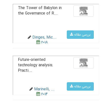
The Tower of Babylon in
the Governance of R...
بررسی مقاله
Dinges, Mic...
2018
Future-oriented
technology analysis:
Practi...
بررسی مقاله
Marinelli, ...
2014