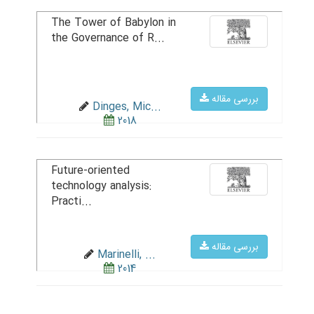
The Tower of Babylon in
the Governance of R...
بررسی مقاله
Dinges, Mic...
2018
Future-oriented
technology analysis:
Practi...
بررسی مقاله
Marinelli, ...
2014