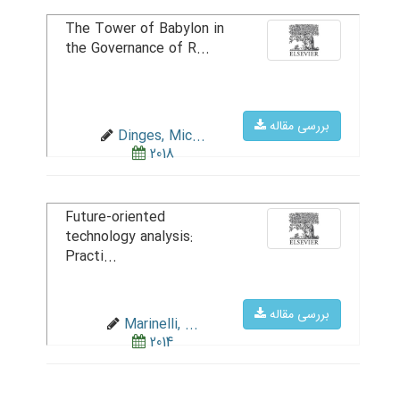
The Tower of Babylon in
the Governance of R...
بررسی مقاله
Dinges, Mic...
2018
Future-oriented
technology analysis:
Practi...
بررسی مقاله
Marinelli, ...
2014