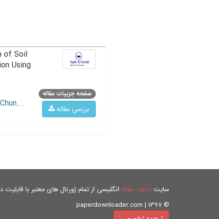
 of Soil
ion Using
صفحه جزییات مقاله
Chun...
بررسی مقاله
سایت
دانلود مقاله
انگلیسی از تمام ژورنال های معتبر با قابلیت دان
© paperdownloader.com | 1397
ترجمه تخصصی