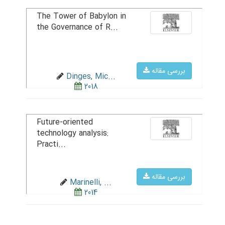
The Tower of Babylon in
the Governance of R...
بررسی مقاله
Dinges, Mic...
2018
Future-oriented
technology analysis:
Practi...
بررسی مقاله
Marinelli, ...
2014