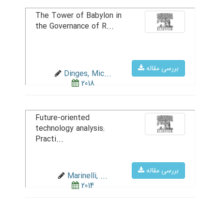
The Tower of Babylon in
the Governance of R...
بررسی مقاله
Dinges, Mic...
2018
Future-oriented
technology analysis:
Practi...
بررسی مقاله
Marinelli, ...
2014