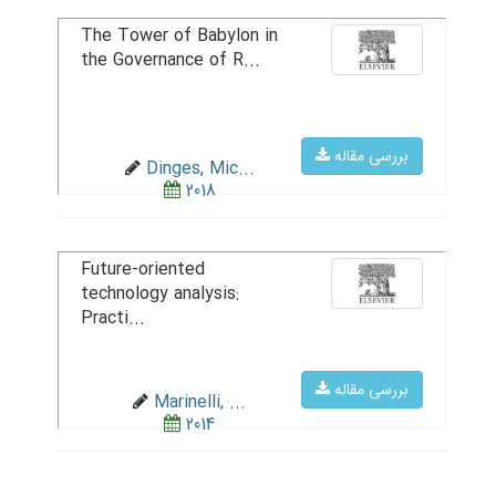
The Tower of Babylon in
the Governance of R...
بررسی مقاله
Dinges, Mic...
2018
Future-oriented
technology analysis:
Practi...
بررسی مقاله
Marinelli, ...
2014