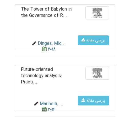
The Tower of Babylon in
the Governance of R...
بررسی مقاله
Dinges, Mic...
2018
Future-oriented
technology analysis:
Practi...
بررسی مقاله
Marinelli, ...
2014