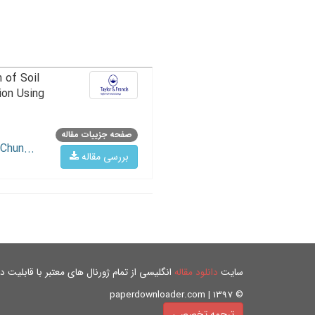
 of Soil
ion Using
صفحه جزییات مقاله
Chun...
بررسی مقاله
سایت
دانلود مقاله
انگلیسی از تمام ژورنال های معتبر با قابلیت دان
© paperdownloader.com | 1397
ترجمه تخصصی