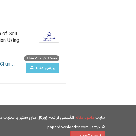
 of Soil
ion Using
صفحه جزییات مقاله
Chun...
بررسی مقاله
سایت
دانلود مقاله
انگلیسی از تمام ژورنال های معتبر با قابلیت دان
© paperdownloader.com | 1397
ترجمه تخصصی