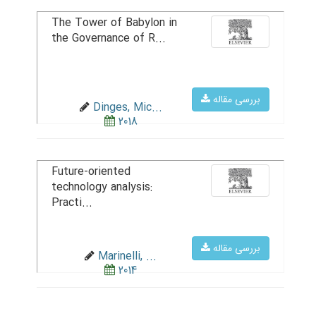
The Tower of Babylon in
the Governance of R...
بررسی مقاله
Dinges, Mic...
2018
Future-oriented
technology analysis:
Practi...
بررسی مقاله
Marinelli, ...
2014