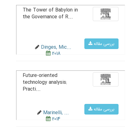
The Tower of Babylon in
the Governance of R...
بررسی مقاله
Dinges, Mic...
2018
Future-oriented
technology analysis:
Practi...
بررسی مقاله
Marinelli, ...
2014