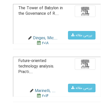
The Tower of Babylon in
the Governance of R...
بررسی مقاله
Dinges, Mic...
2018
Future-oriented
technology analysis:
Practi...
بررسی مقاله
Marinelli, ...
2014