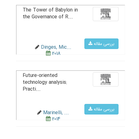
The Tower of Babylon in
the Governance of R...
بررسی مقاله
Dinges, Mic...
2018
Future-oriented
technology analysis:
Practi...
بررسی مقاله
Marinelli, ...
2014