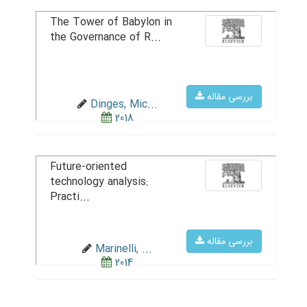
The Tower of Babylon in
the Governance of R...
بررسی مقاله
Dinges, Mic...
2018
Future-oriented
technology analysis:
Practi...
بررسی مقاله
Marinelli, ...
2014