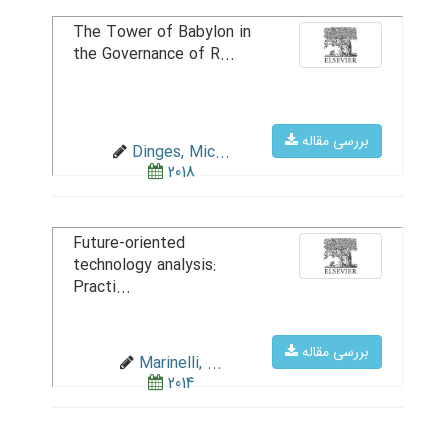
The Tower of Babylon in
the Governance of R...
بررسی مقاله
Dinges, Mic...
2018
Future-oriented
technology analysis:
Practi...
بررسی مقاله
Marinelli, ...
2014