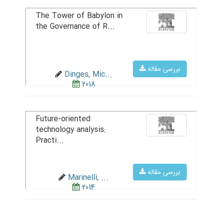
The Tower of Babylon in
the Governance of R...
بررسی مقاله
Dinges, Mic...
2018
Future-oriented
technology analysis:
Practi...
بررسی مقاله
Marinelli, ...
2014