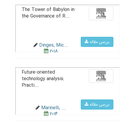
The Tower of Babylon in
the Governance of R...
بررسی مقاله
Dinges, Mic...
2018
Future-oriented
technology analysis:
Practi...
بررسی مقاله
Marinelli, ...
2014