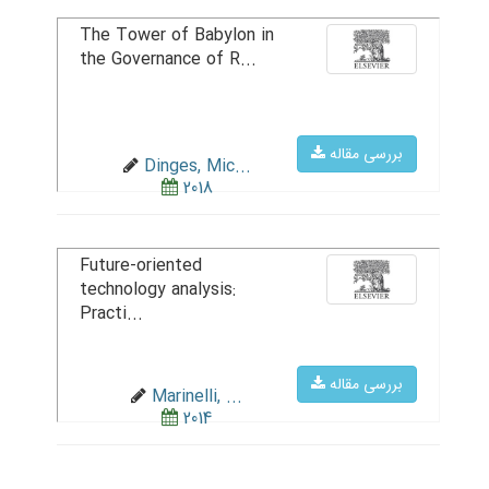
The Tower of Babylon in
the Governance of R...
بررسی مقاله
Dinges, Mic...
2018
Future-oriented
technology analysis:
Practi...
بررسی مقاله
Marinelli, ...
2014