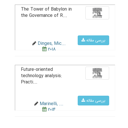
The Tower of Babylon in
the Governance of R...
بررسی مقاله
Dinges, Mic...
2018
Future-oriented
technology analysis:
Practi...
بررسی مقاله
Marinelli, ...
2014