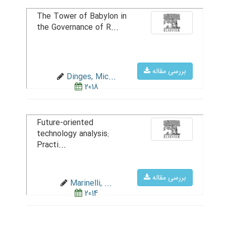
The Tower of Babylon in
the Governance of R...
بررسی مقاله
Dinges, Mic...
2018
Future-oriented
technology analysis:
Practi...
بررسی مقاله
Marinelli, ...
2014