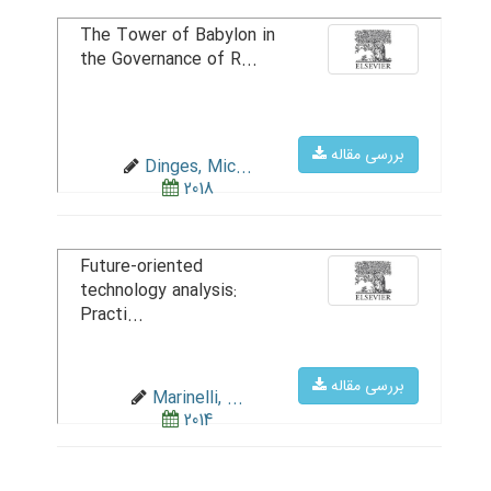
The Tower of Babylon in
the Governance of R...
بررسی مقاله
Dinges, Mic...
2018
Future-oriented
technology analysis:
Practi...
بررسی مقاله
Marinelli, ...
2014