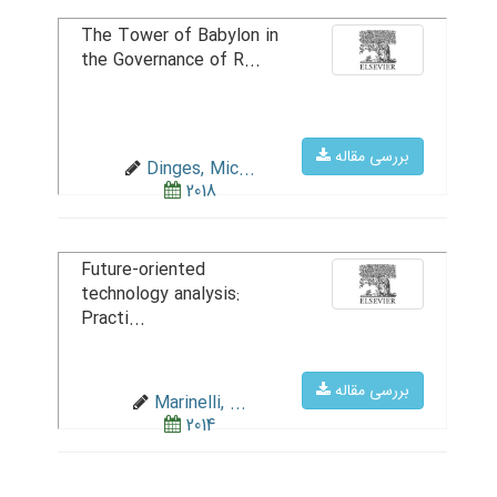
The Tower of Babylon in
the Governance of R...
بررسی مقاله
Dinges, Mic...
2018
Future-oriented
technology analysis:
Practi...
بررسی مقاله
Marinelli, ...
2014