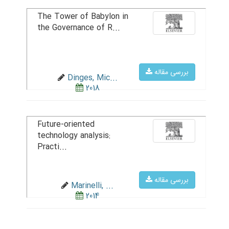
The Tower of Babylon in
the Governance of R...
بررسی مقاله
Dinges, Mic...
2018
Future-oriented
technology analysis:
Practi...
بررسی مقاله
Marinelli, ...
2014