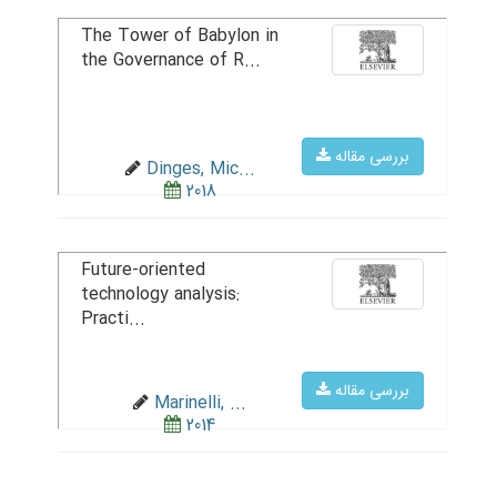
The Tower of Babylon in
the Governance of R...
بررسی مقاله
Dinges, Mic...
2018
Future-oriented
technology analysis:
Practi...
بررسی مقاله
Marinelli, ...
2014