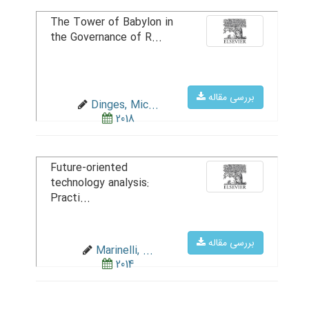
The Tower of Babylon in
the Governance of R...
بررسی مقاله
Dinges, Mic...
2018
Future-oriented
technology analysis:
Practi...
بررسی مقاله
Marinelli, ...
2014