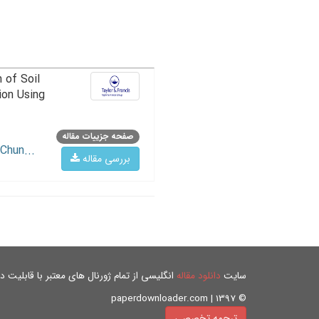
 of Soil
ion Using
صفحه جزییات مقاله
Chun...
بررسی مقاله
سایت
دانلود مقاله
انگلیسی از تمام ژورنال های معتبر با قابلیت دان
© paperdownloader.com | 1397
ترجمه تخصصی