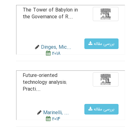
The Tower of Babylon in
the Governance of R...
بررسی مقاله
Dinges, Mic...
2018
Future-oriented
technology analysis:
Practi...
بررسی مقاله
Marinelli, ...
2014