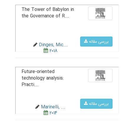
The Tower of Babylon in
the Governance of R...
بررسی مقاله
Dinges, Mic...
2018
Future-oriented
technology analysis:
Practi...
بررسی مقاله
Marinelli, ...
2014