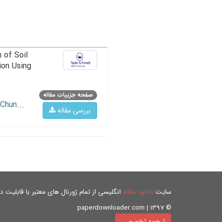
 of Soil
ion Using
صفحه جزییات مقاله
Chun...
بررسی مقاله
سایت
دانلود مقاله
انگلیسی از تمام ژورنال های معتبر با قابلیت دان
© paperdownloader.com | 1397
ترجمه تخصصی