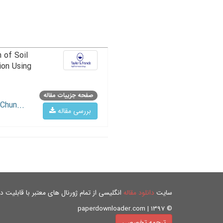
 of Soil
ion Using
صفحه جزییات مقاله
Chun...
بررسی مقاله
سایت
دانلود مقاله
انگلیسی از تمام ژورنال های معتبر با قابلیت دان
© paperdownloader.com | 1397
ترجمه تخصصی