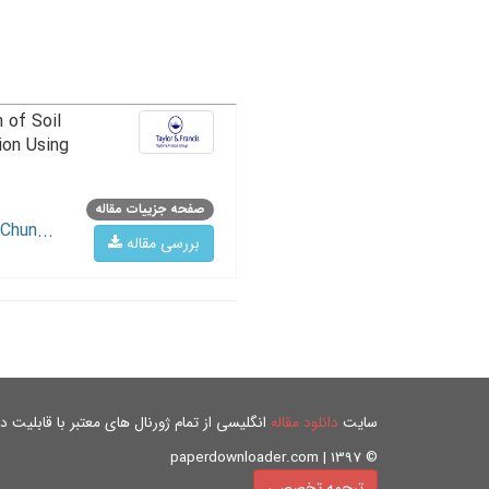
 of Soil
ion Using
صفحه جزییات مقاله
Chun...
بررسی مقاله
سایت
دانلود مقاله
انگلیسی از تمام ژورنال های معتبر با قابلیت دان
© paperdownloader.com | 1397
ترجمه تخصصی