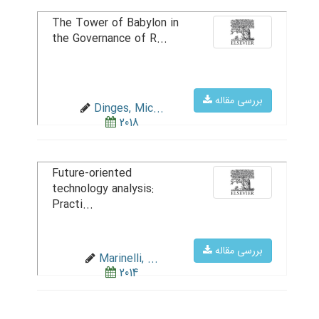
The Tower of Babylon in
the Governance of R...
بررسی مقاله
Dinges, Mic...
2018
Future-oriented
technology analysis:
Practi...
بررسی مقاله
Marinelli, ...
2014