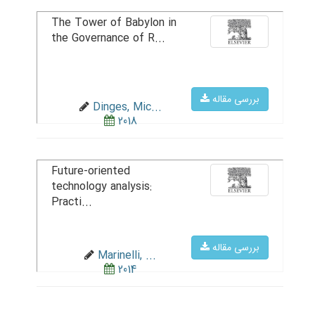
The Tower of Babylon in
the Governance of R...
بررسی مقاله
Dinges, Mic...
2018
Future-oriented
technology analysis:
Practi...
بررسی مقاله
Marinelli, ...
2014