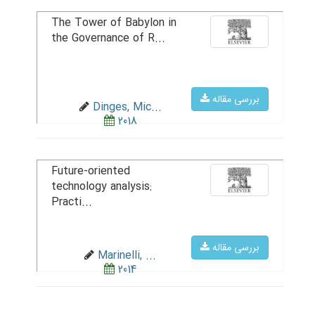
The Tower of Babylon in
the Governance of R...
بررسی مقاله
Dinges, Mic...
2018
Future-oriented
technology analysis:
Practi...
بررسی مقاله
Marinelli, ...
2014