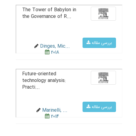
The Tower of Babylon in
the Governance of R...
بررسی مقاله
Dinges, Mic...
2018
Future-oriented
technology analysis:
Practi...
بررسی مقاله
Marinelli, ...
2014