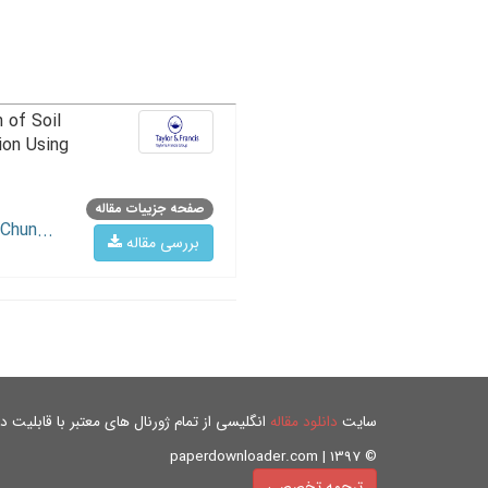
 of Soil
ion Using
صفحه جزییات مقاله
Chun...
بررسی مقاله
سایت
دانلود مقاله
انگلیسی از تمام ژورنال های معتبر با قابلیت دان
© paperdownloader.com | 1397
ترجمه تخصصی