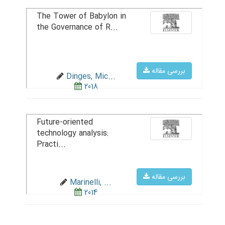
The Tower of Babylon in
the Governance of R...
بررسی مقاله
Dinges, Mic...
2018
Future-oriented
technology analysis:
Practi...
بررسی مقاله
Marinelli, ...
2014