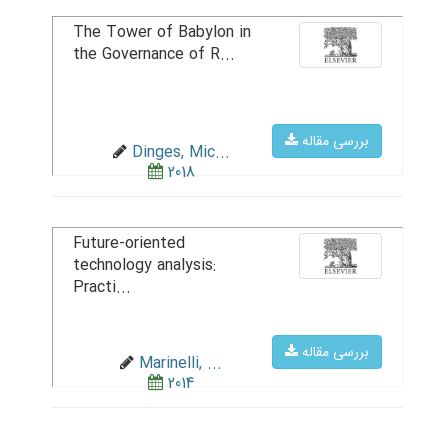
The Tower of Babylon in
the Governance of R...
بررسی مقاله
Dinges, Mic...
2018
Future-oriented
technology analysis:
Practi...
بررسی مقاله
Marinelli, ...
2014