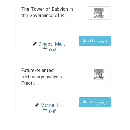
The Tower of Babylon in
the Governance of R...
بررسی مقاله
Dinges, Mic...
2018
Future-oriented
technology analysis:
Practi...
بررسی مقاله
Marinelli, ...
2014