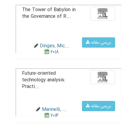
The Tower of Babylon in
the Governance of R...
بررسی مقاله
Dinges, Mic...
2018
Future-oriented
technology analysis:
Practi...
بررسی مقاله
Marinelli, ...
2014